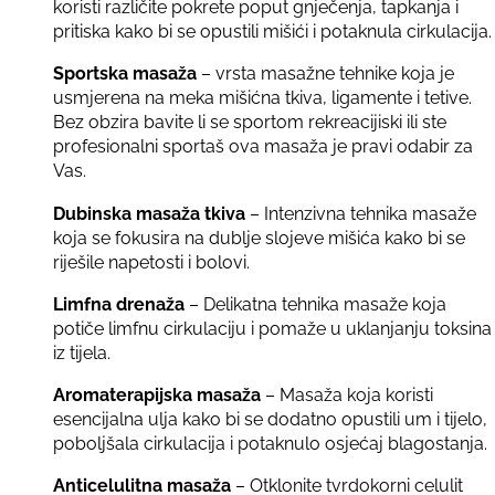
koristi različite pokrete poput gnječenja, tapkanja i
pritiska kako bi se opustili mišići i potaknula cirkulacija.
Sportska masaža
– vrsta masažne tehnike koja je
usmjerena na meka mišićna tkiva, ligamente i tetive.
Bez obzira bavite li se sportom rekreacijiski ili ste
profesionalni sportaš ova masaža je pravi odabir za
Vas.
Dubinska masaža tkiva
– Intenzivna tehnika masaže
koja se fokusira na dublje slojeve mišića kako bi se
riješile napetosti i bolovi.
Limfna drenaža
– Delikatna tehnika masaže koja
potiče limfnu cirkulaciju i pomaže u uklanjanju toksina
iz tijela.
Aromaterapijska masaža
– Masaža koja koristi
esencijalna ulja kako bi se dodatno opustili um i tijelo,
poboljšala cirkulacija i potaknulo osjećaj blagostanja.
Anticelulitna masaža
– Otklonite tvrdokorni celulit