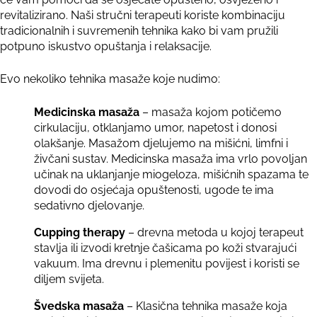
revitalizirano. Naši stručni terapeuti koriste kombinaciju
tradicionalnih i suvremenih tehnika kako bi vam pružili
potpuno iskustvo opuštanja i relaksacije.
Evo nekoliko tehnika masaže koje nudimo:
Medicinska masaža
– masaža kojom potičemo
cirkulaciju, otklanjamo umor, napetost i donosi
olakšanje. Masažom djelujemo na mišićni, limfni i
živčani sustav. Medicinska masaža ima vrlo povoljan
učinak na uklanjanje miogeloza, mišićnih spazama te
dovodi do osjećaja opuštenosti, ugode te ima
sedativno djelovanje.
Cupping therapy
– drevna metoda u kojoj terapeut
stavlja ili izvodi kretnje čašicama po koži stvarajući
vakuum. Ima drevnu i plemenitu povijest i koristi se
diljem svijeta.
Švedska masaža
– Klasična tehnika masaže koja