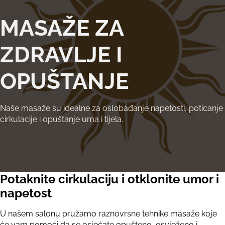
MASAŽE ZA
ZDRAVLJE I
OPUŠTANJE
Naše masaže su idealne za oslobađanje napetosti, poticanje
cirkulacije i opuštanje uma i tijela.
Potaknite cirkulaciju i otklonite umor i
napetost
U našem salonu pružamo raznovrsne tehnike masaže koje
će vam pomoći da se osjećate opušteno, osvježeno i