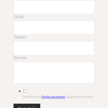
Email
Telefon
Poruka
Pročitao sam
Pravila privatnosti
i slažem se sa njima *