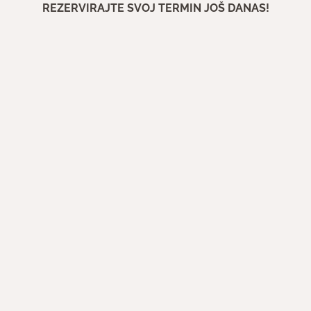
REZERVIRAJTE SVOJ TERMIN JOŠ DANAS!
Ime i prezime
Email
Telefon
Dalje
Odaberite usluge