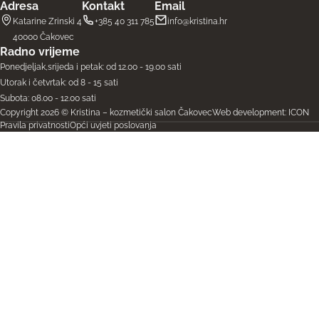
Adresa
Kontakt
Email
Katarine Zrinski 4
+385 40 311 785
info@kristina.hr
40000 Čakovec
Radno vrijeme
Ponedjeljak,srijeda i petak: od 12.00 - 19.00 sati
Utorak i četvrtak: od 8 - 15 sati
Subota: 08.00 - 12.00 sati
Copyright 2026 © Kristina – kozmetički salon Čakovec
Web development: ICON
Pravila privatnosti
Opći uvjeti poslovanja