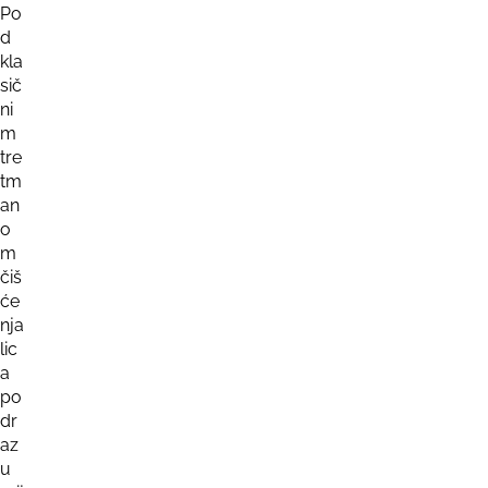
Po
d
kla
sič
ni
m
tre
tm
an
o
m
čiš
će
nja
lic
a
po
dr
az
u