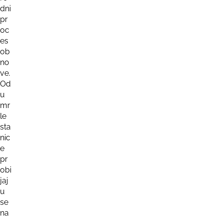
dni
pr
oc
es
ob
no
ve.
Od
u
mr
le
sta
nic
e
pr
obi
jaj
u
se
na