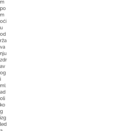
m
po
m
oći
u
od
rža
va
nju
zdr
av
og
i
ml
ad
oli
ko
g
izg
led
a