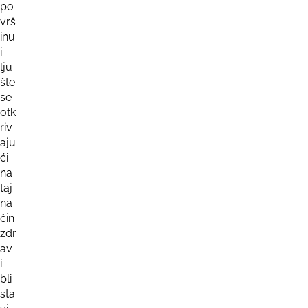
po
vrš
inu
i
lju
šte
se
otk
riv
aju
ći
na
taj
na
čin
zdr
av
i
bli
sta