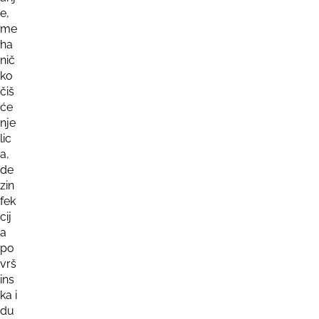
e,
me
ha
nič
ko
čiš
će
nje
lic
a,
de
zin
fek
cij
a
po
vrš
ins
ka i
du