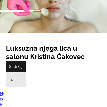
Luksuzna njega lica u
salonu Kristina Čakovec
Sadržaj
Nj
eg
a