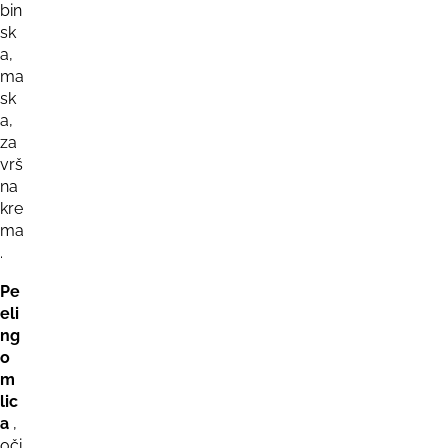
bin
sk
a,
ma
sk
a,
za
vrš
na
kre
ma
.
Pe
eli
ng
o
m
lic
a
,
oči