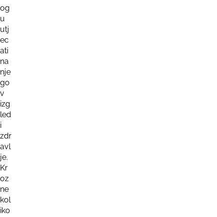
og
u
utj
ec
ati
na
nje
go
v
izg
led
i
zdr
avl
je.
Kr
oz
ne
kol
iko