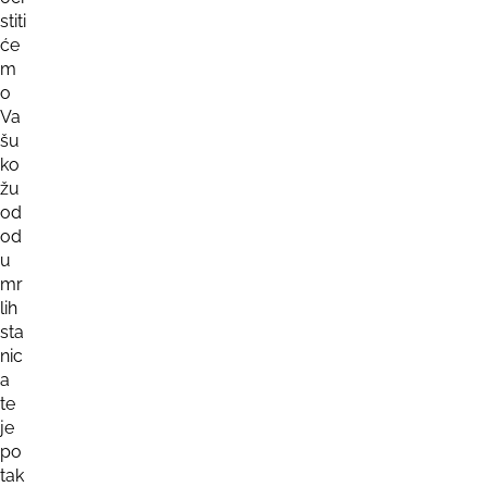
stiti
će
m
o
Va
šu
ko
žu
od
od
u
mr
lih
sta
nic
a
te
je
po
tak