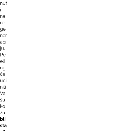
nut
i
na
re
ge
ner
aci
ju.
Pe
eli
ng
će
uči
niti
Va
šu
ko
žu
bli
sta