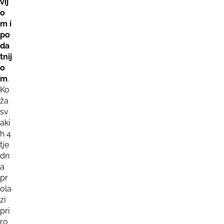
vij
o
m i
po
da
tnij
o
m
.
Ko
ža
sv
aki
h 4
tje
dn
a
pr
ola
zi
pri
ro