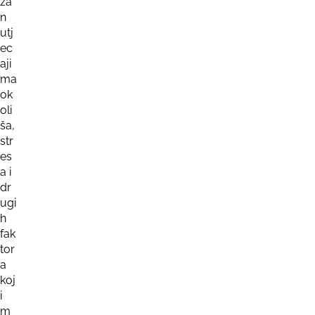
ža
n
utj
ec
aji
ma
ok
oli
ša,
str
es
a i
dr
ugi
h
fak
tor
a
koj
i
m