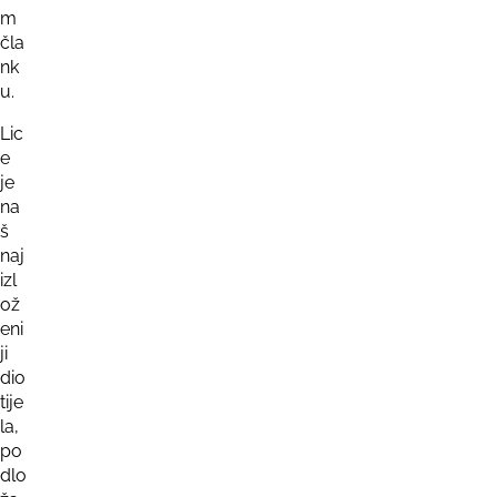
m
čla
nk
u.
Lic
e
je
na
š
naj
izl
ož
eni
ji
dio
tije
la,
po
dlo