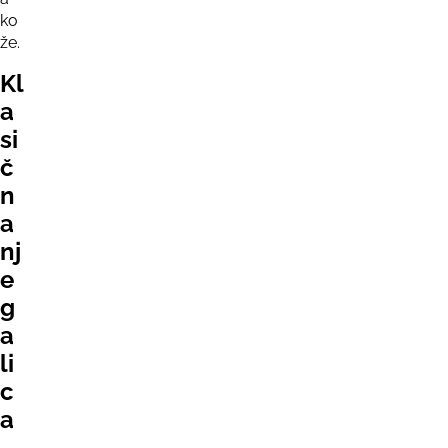
ko
že.
Kl
a
si
č
n
a
nj
e
g
a
li
c
a