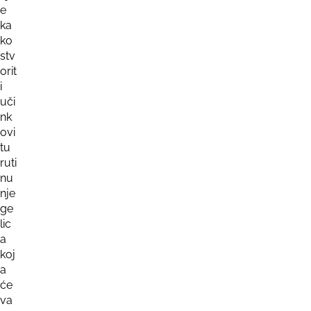
e
ka
ko
stv
orit
i
uči
nk
ovi
tu
ruti
nu
nje
ge
lic
a
koj
a
će
va