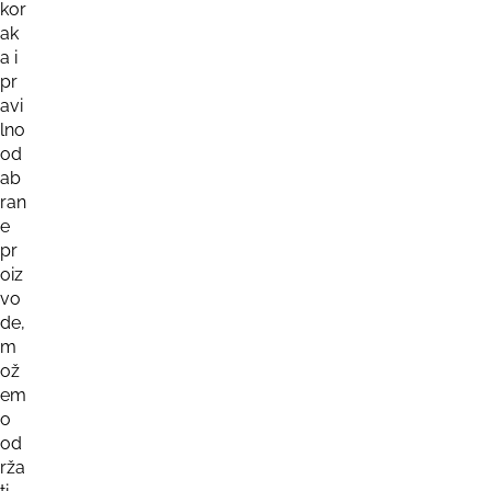
kor
ak
a i
pr
avi
lno
od
ab
ran
e
pr
oiz
vo
de,
m
ož
em
o
od
rža