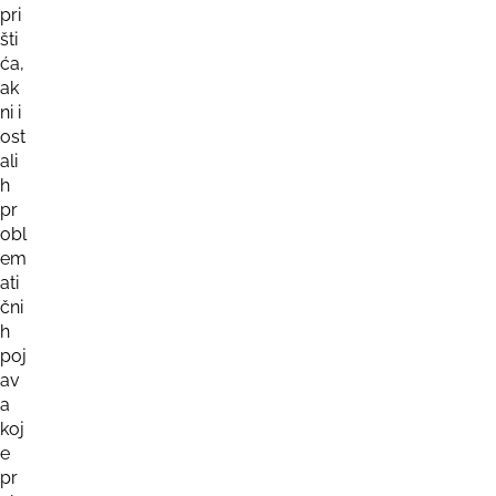
pri
šti
ća,
ak
ni i
ost
ali
h
pr
obl
em
ati
čni
h
poj
av
a
koj
e
pr