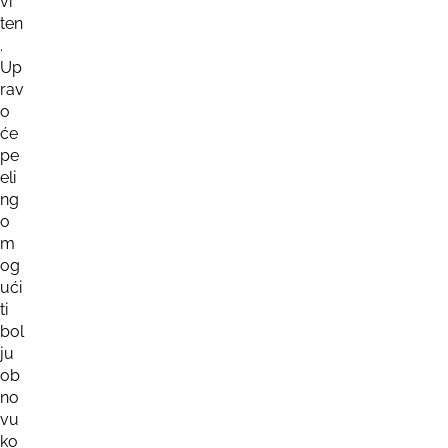
vi
ten
.
Up
rav
o
će
pe
eli
ng
o
m
og
ući
ti
bol
ju
ob
no
vu
ko