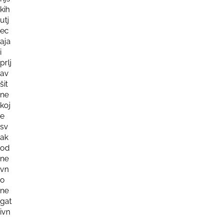
kih
utj
ec
aja
i
prlj
av
šit
ne
koj
e
sv
ak
od
ne
vn
o
ne
gat
ivn