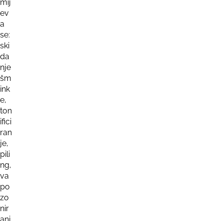
mij
ev
a
se:
ski
da
nje
šm
ink
e,
ton
ifici
ran
je,
pili
ng,
va
po
zo
nir
anj