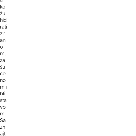
ti
ko
žu
hid
rati
zir
an
o
m,
za
šti
će
no
m i
bli
sta
vo
m.
Sa
zn
ajt