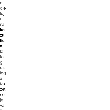
o
dje
luj
u
na
ko
žu
lic
a
.
Iz
to
g
raz
log
a
izu
zet
no
je
va