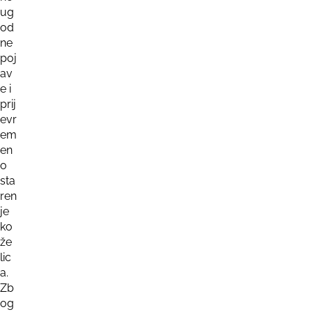
ug
od
ne
poj
av
e i
prij
evr
em
en
o
sta
ren
je
ko
že
lic
a.
Zb
og