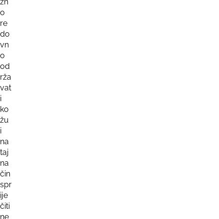
žn
o
re
do
vn
o
od
rža
vat
i
ko
žu
i
na
taj
na
čin
spr
ije
čiti
ne