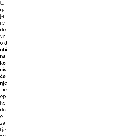
to
ga
je
re
do
vn
o
d
ubi
ns
ko
čiš
će
nje
ne
op
ho
dn
o
za
lije