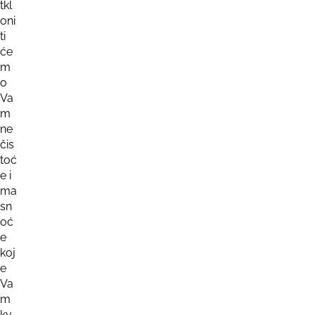
tkl
oni
ti
će
m
o
Va
m
ne
čis
toć
e i
ma
sn
oć
e
koj
e
Va
m
kv