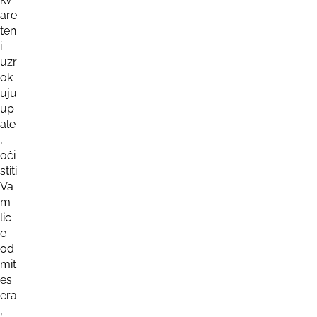
are
ten
i
uzr
ok
uju
up
ale
,
oči
stiti
Va
m
lic
e
od
mit
es
era
,