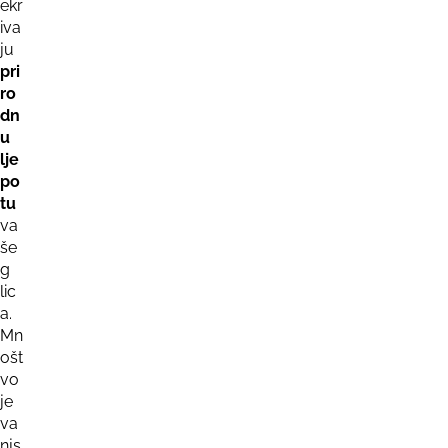
ekr
iva
ju
pri
ro
dn
u
lje
po
tu
va
še
g
lic
a.
Mn
ošt
vo
je
va
njs